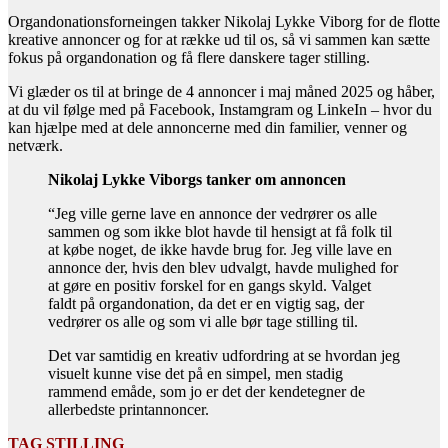
Organdonationsforneingen takker Nikolaj Lykke Viborg for de flotte
kreative annoncer og for at række ud til os, så vi sammen kan sætte
fokus på organdonation og få flere danskere tager stilling.
Vi glæder os til at bringe de 4 annoncer i maj måned 2025 og håber,
at du vil følge med på Facebook, Instamgram og LinkeIn – hvor du
kan hjælpe med at dele annoncerne med din familier, venner og
netværk.
Nikolaj Lykke Viborgs tanker om annoncen
“Jeg ville gerne lave en annonce der vedrører os alle
sammen og som ikke blot havde til hensigt at få folk til
at købe noget, de ikke havde brug for. Jeg ville lave en
annonce der, hvis den blev udvalgt, havde mulighed for
at gøre en positiv forskel for en gangs skyld. Valget
faldt på organdonation, da det er en vigtig sag, der
vedrører os alle og som vi alle bør tage stilling til.
Det var samtidig en kreativ udfordring at se hvordan jeg
visuelt kunne vise det på en simpel, men stadig
rammend emåde, som jo er det der kendetegner de
allerbedste printannoncer.
TAG STILLING