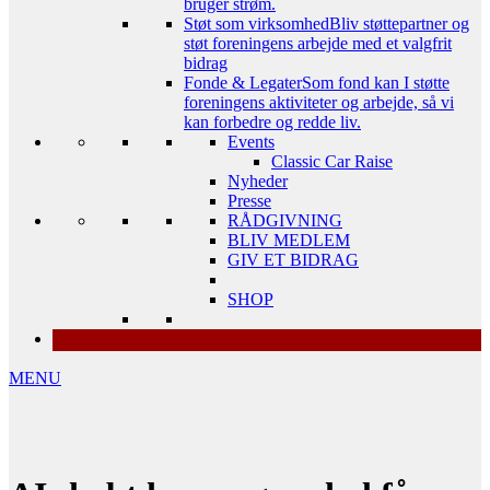
bruger strøm.
Støt som virksomhed
Bliv støttepartner og
støt foreningens arbejde med et valgfrit
bidrag
Fonde & Legater
Som fond kan I støtte
foreningens aktiviteter og arbejde, så vi
kan forbedre og redde liv.
Events
Classic Car Raise
Nyheder
Presse
RÅDGIVNING
BLIV MEDLEM
GIV ET BIDRAG
SHOP
MENU