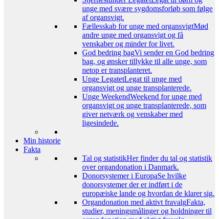
unge med svære sygdomsforløb som følge
af organsvigt.
Fællesskab for unge med organsvigt
Mød
andre unge med organsvigt og få
venskaber og minder for livet.
God bedring bag
Vi sender en God bedring
bag, og ønsker tillykke til alle unge, som
netop er transplanteret.
Unge Legatet
Legat til unge med
organsvigt og unge transplanterede.
Unge Weekend
Weekend for unge med
organsvigt og unge transplanterede, som
giver netværk og venskaber med
ligesindede.
Min historie
Fakta
Tal og statistik
Her finder du tal og statistik
over organdonation i Danmark.
Donorsystemer i Europa
Se hvilke
donorsystemer der er indført i de
europæiske lande og hvordan de klarer sig.
Organdonation med aktivt fravalg
Fakta,
studier, meningsmålinger og holdninger til