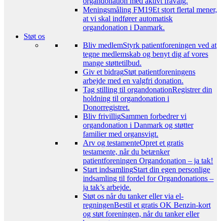
organdonation med aktivt fravalg.
Meningsmåling FM19
Et stort flertal mener,
at vi skal indfører automatisk
organdonation i Danmark.
Støt os
Bliv medlem
Styrk patientforeningen ved at
tegne medlemskab og benyt dig af vores
mange støttetilbud.
Giv et bidrag
Støt patientforeningens
arbejde med en valgfri donation.
Tag stilling til organdonation
Registrer din
holdning til organdonation i
Donorregistret.
Bliv frivillig
Sammen forbedrer vi
organdonation i Danmark og støtter
familier med organsvigt.
Arv og testamente
Opret et gratis
testamente, når du betænker
patientforeningen Organdonation – ja tak!
Start indsamling
Start din egen personlige
indsamling til fordel for Organdonations –
ja tak’s arbejde.
Støt os når du tanker eller via el-
regningen
Bestil et gratis OK Benzin-kort
og støt foreningen, når du tanker eller