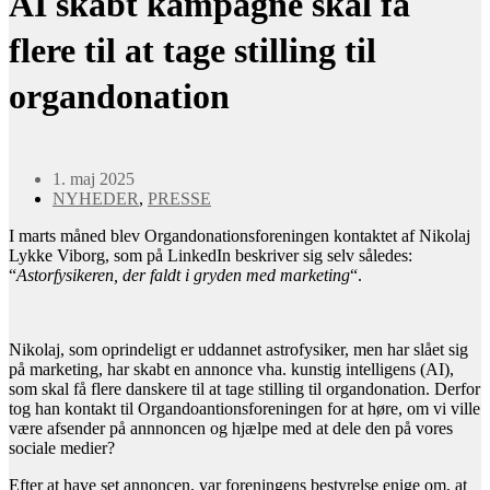
AI skabt kampagne skal få
flere til at tage stilling til
organdonation
1. maj 2025
NYHEDER
,
PRESSE
I marts måned blev Organdonationsforeningen kontaktet af Nikolaj
Lykke Viborg, som på LinkedIn beskriver sig selv således:
“
Astorfysikeren, der faldt i gryden med marketing
“.
Nikolaj, som oprindeligt er uddannet astrofysiker, men har slået sig
på marketing, har skabt en annonce vha. kunstig intelligens (AI),
som skal få flere danskere til at tage stilling til organdonation. Derfor
tog han kontakt til Organdoantionsforeningen for at høre, om vi ville
være afsender på annnoncen og hjælpe med at dele den på vores
sociale medier?
Efter at have set annoncen, var foreningens bestyrelse enige om, at