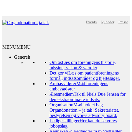
Events
Nyheder
Presse
MENU
MENU
Generelt
Om os
Læs om foreningens historie,
mission, vision & værdier
Det gør vi
Læs om patientforeningens
formål, indsatsområder og hjertesager.
Ambassadører
Mød foreningens
ambassadører
Æresmedlem
Tak til Niels Due Jensen for
den ekstraordinære indsats.
Organisation
Mød holdet bag
Organdonation – ja tak! Sekretariatet,
bestyrelsen og vores advisory board.
Ledige stillinger
Her kan du se vores
jobopslag
Regnskab & vedtægter m.m.
Vedtægter,