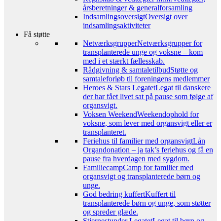
årsberetninger & generalforsamling
Indsamlingsoversigt
Oversigt over
indsamlingsaktiviteter
Få støtte
Netværksgrupper
Netværksgrupper for
transplanterede unge og voksne – kom
med i et stærkt fællesskab.
Rådgivning & samtaletilbud
Støtte og
samtaleforløb til foreningens medlemmer
Heroes & Stars Legatet
Legat til danskere
der har fået livet sat på pause som følge af
organsvigt.
Voksen Weekend
Weekendophold for
voksne, som lever med organsvigt eller er
transplanteret.
Feriehus til familier med organsvigt
Lån
Organdonation – ja tak’s feriehus og få en
pause fra hverdagen med sygdom.
Familiecamp
Camp for familier med
organsvigt og transplanterede børn og
unge.
God bedring kuffert
Kuffert til
transplanterede børn og unge, som støtter
og spreder glæde.
Stjernestunder Legatet
Legat til børn og