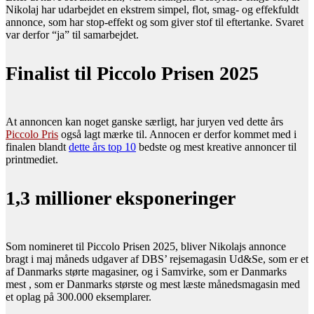
Nikolaj har udarbejdet en ekstrem simpel, flot, smag- og effekfuldt
annonce, som har stop-effekt og som giver stof til eftertanke. Svaret
var derfor “ja” til samarbejdet.
Finalist til Piccolo Prisen 2025
At annoncen kan noget ganske særligt, har juryen ved dette års
Piccolo Pris
også lagt mærke til. Annocen er derfor kommet med i
finalen blandt
dette års top 10
bedste og mest kreative annoncer til
printmediet.
1,3 millioner eksponeringer
Som nomineret til Piccolo Prisen 2025, bliver Nikolajs annonce
bragt i maj måneds udgaver af DBS’ rejsemagasin Ud&Se, som er et
af Danmarks størte magasiner, og i Samvirke, som er Danmarks
mest , som er Danmarks største og mest læste månedsmagasin med
et oplag på 300.000 eksemplarer.