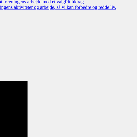
øt foreningens arbejde med et valgfrit bidrag
ngens aktiviteter og arbejde, så vi kan forbedre og redde liv.