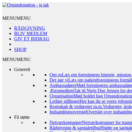
MENU
MENU
RÅDGIVNING
BLIV MEDLEM
GIV ET BIDRAG
SHOP
MENU
MENU
Generelt
Om os
Læs om foreningens historie, mission
Det gør vi
Læs om patientforeningens formål,
Ambassadører
Mød foreningens ambassadør
Æresmedlem
Tak til Niels Due Jensen for de
Organisation
Mød holdet bag Organdonation – 
Ledige stillinger
Her kan du se vores jobopsl
Regnskab & vedtægter m.m.
Vedtægter, årsb
Indsamlingsoversigt
Oversigt over indsamling
Få støtte
Netværksgrupper
Netværksgrupper for transp
Rådgivning & samtaletilbud
Støtte og samta