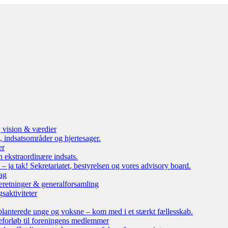
, vision & værdier
 indsatsområder og hjertesager.
er
n ekstraordinære indsats.
ja tak! Sekretariatet, bestyrelsen og vores advisory board.
ag
eretninger & generalforsamling
saktiviteter
lanterede unge og voksne – kom med i et stærkt fællesskab.
leforløb til foreningens medlemmer