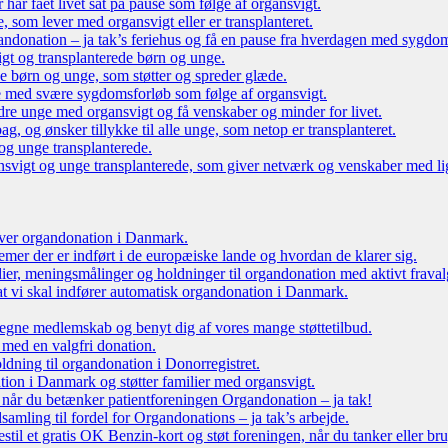
r har fået livet sat på pause som følge af organsvigt.
som lever med organsvigt eller er transplanteret.
ndonation – ja tak’s feriehus og få en pause fra hverdagen med sygdo
gt og transplanterede børn og unge.
ede børn og unge, som støtter og spreder glæde.
e med svære sygdomsforløb som følge af organsvigt.
re unge med organsvigt og få venskaber og minder for livet.
g, og ønsker tillykke til alle unge, som netop er transplanteret.
og unge transplanterede.
vigt og unge transplanterede, som giver netværk og venskaber med li
 over organdonation i Danmark.
emer der er indført i de europæiske lande og hvordan de klarer sig.
dier, meningsmålinger og holdninger til organdonation med aktivt fraval
, at vi skal indfører automatisk organdonation i Danmark.
tegne medlemskab og benyt dig af vores mange støttetilbud.
 med en valgfri donation.
oldning til organdonation i Donorregistret.
ion i Danmark og støtter familier med organsvigt.
, når du betænker patientforeningen Organdonation – ja tak!
samling til fordel for Organdonations – ja tak’s arbejde.
stil et gratis OK Benzin-kort og støt foreningen, når du tanker eller br