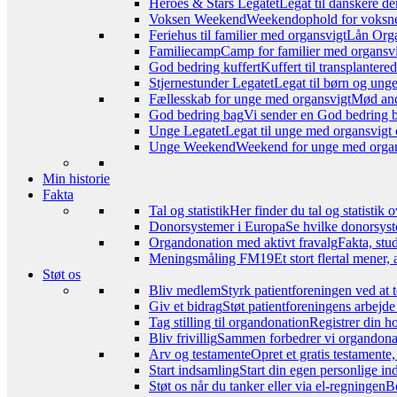
Heroes & Stars Legatet
Legat til danskere de
Voksen Weekend
Weekendophold for voksne, 
Feriehus til familier med organsvigt
Lån Orga
Familiecamp
Camp for familier med organsvi
God bedring kuffert
Kuffert til transplanter
Stjernestunder Legatet
Legat til børn og ung
Fællesskab for unge med organsvigt
Mød and
God bedring bag
Vi sender en God bedring ba
Unge Legatet
Legat til unge med organsvigt 
Unge Weekend
Weekend for unge med organs
Min historie
Fakta
Tal og statistik
Her finder du tal og statistik
Donorsystemer i Europa
Se hvilke donorsyst
Organdonation med aktivt fravalg
Fakta, stu
Meningsmåling FM19
Et stort flertal mener
Støt os
Bliv medlem
Styrk patientforeningen ved at 
Giv et bidrag
Støt patientforeningens arbejde
Tag stilling til organdonation
Registrer din h
Bliv frivillig
Sammen forbedrer vi organdonat
Arv og testamente
Opret et gratis testamente
Start indsamling
Start din egen personlige ind
Støt os når du tanker eller via el-regningen
Be