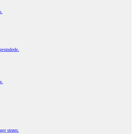
m.
gesindede.
g.
uger strøm.