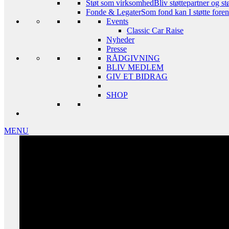
Støt som virksomhed
Bliv støttepartner og st
Fonde & Legater
Som fond kan I støtte foreni
Events
Classic Car Raise
Nyheder
Presse
RÅDGIVNING
BLIV MEDLEM
GIV ET BIDRAG
SHOP
MENU