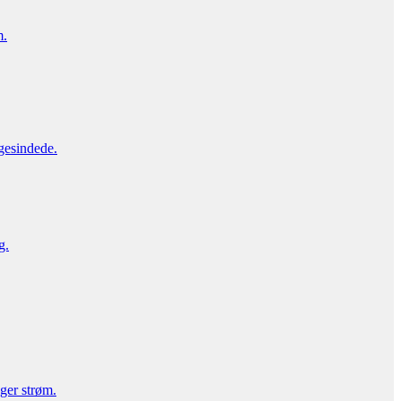
m.
gesindede.
g.
uger strøm.