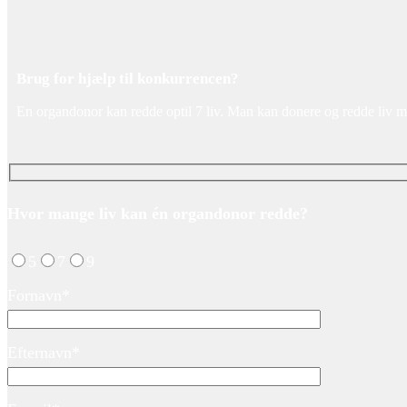
Brug for hjælp til konkurrencen?
En organdonor kan redde optil 7 liv. Man kan donere og redde liv med 
Hvor mange liv kan én organdonor redde?
5
7
9
Fornavn*
Efternavn*