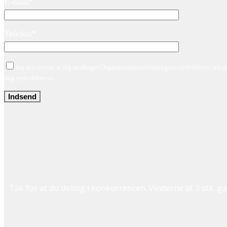
E-mail*
Telefon*
Jeg accepterer, at jeg modtager Organdonationsforeningens nyhedsbrev, når je
mig nyhedsbrevet.
Tak for at du deltog i konkurrencen. Vinderne af 3 stk. g