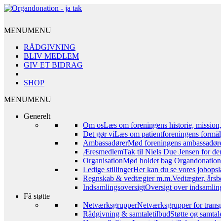
MENU
MENU
RÅDGIVNING
BLIV MEDLEM
GIV ET BIDRAG
SHOP
MENU
MENU
Generelt
Om os
Læs om foreningens historie, mission
Det gør vi
Læs om patientforeningens formål,
Ambassadører
Mød foreningens ambassadør
Æresmedlem
Tak til Niels Due Jensen for de
Organisation
Mød holdet bag Organdonation – 
Ledige stillinger
Her kan du se vores jobopsl
Regnskab & vedtægter m.m.
Vedtægter, årsb
Indsamlingsoversigt
Oversigt over indsamling
Få støtte
Netværksgrupper
Netværksgrupper for transp
Rådgivning & samtaletilbud
Støtte og samta