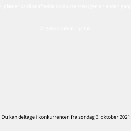
Vi glæder os til at afholde konkurrencen igen en anden gang
Organdonation – ja tak!
u kan deltage i konkurrencen fra søndag 3. oktober 2021 ti