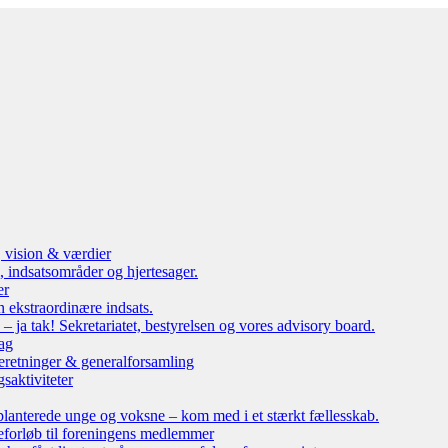
, vision & værdier
 indsatsområder og hjertesager.
er
n ekstraordinære indsats.
ja tak! Sekretariatet, bestyrelsen og vores advisory board.
ag
eretninger & generalforsamling
saktiviteter
lanterede unge og voksne – kom med i et stærkt fællesskab.
leforløb til foreningens medlemmer