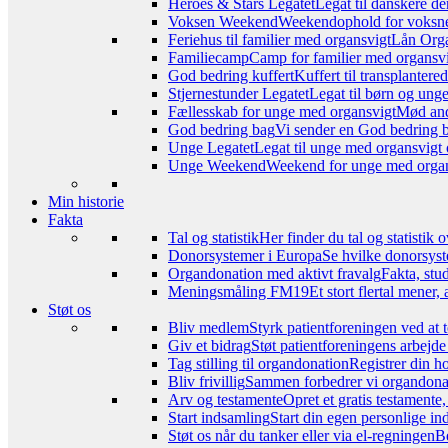
Heroes & Stars Legatet
Legat til danskere de
Voksen Weekend
Weekendophold for voksne, 
Feriehus til familier med organsvigt
Lån Orga
Familiecamp
Camp for familier med organsvi
God bedring kuffert
Kuffert til transplanter
Stjernestunder Legatet
Legat til børn og ung
Fællesskab for unge med organsvigt
Mød and
God bedring bag
Vi sender en God bedring ba
Unge Legatet
Legat til unge med organsvigt 
Unge Weekend
Weekend for unge med organs
Min historie
Fakta
Tal og statistik
Her finder du tal og statistik
Donorsystemer i Europa
Se hvilke donorsyst
Organdonation med aktivt fravalg
Fakta, stu
Meningsmåling FM19
Et stort flertal mener
Støt os
Bliv medlem
Styrk patientforeningen ved at 
Giv et bidrag
Støt patientforeningens arbejde
Tag stilling til organdonation
Registrer din h
Bliv frivillig
Sammen forbedrer vi organdonat
Arv og testamente
Opret et gratis testamente
Start indsamling
Start din egen personlige ind
Støt os når du tanker eller via el-regningen
Be