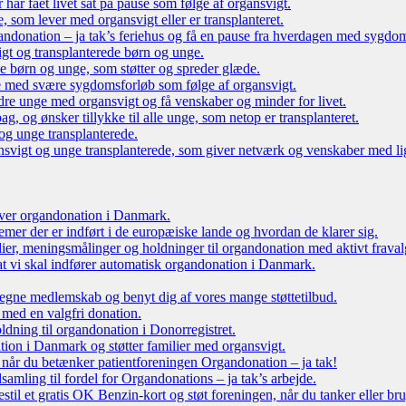
r har fået livet sat på pause som følge af organsvigt.
som lever med organsvigt eller er transplanteret.
ndonation – ja tak’s feriehus og få en pause fra hverdagen med sygdo
gt og transplanterede børn og unge.
ede børn og unge, som støtter og spreder glæde.
e med svære sygdomsforløb som følge af organsvigt.
re unge med organsvigt og få venskaber og minder for livet.
g, og ønsker tillykke til alle unge, som netop er transplanteret.
og unge transplanterede.
vigt og unge transplanterede, som giver netværk og venskaber med li
 over organdonation i Danmark.
emer der er indført i de europæiske lande og hvordan de klarer sig.
dier, meningsmålinger og holdninger til organdonation med aktivt fraval
, at vi skal indfører automatisk organdonation i Danmark.
tegne medlemskab og benyt dig af vores mange støttetilbud.
 med en valgfri donation.
oldning til organdonation i Donorregistret.
ion i Danmark og støtter familier med organsvigt.
, når du betænker patientforeningen Organdonation – ja tak!
samling til fordel for Organdonations – ja tak’s arbejde.
stil et gratis OK Benzin-kort og støt foreningen, når du tanker eller br