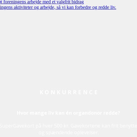
øt foreningens arbejde med et valgfrit bidrag
ngens aktiviteter og arbejde, så vi kan forbedre og redde liv.
K O N K U R R E N C E
Hvor mange liv kan én organdonor redde?
 SuperGavekort på hver 500 kr. Gavekortene kan frit benyt
og spændende oplevelser.