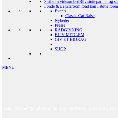
Støt som virksomhed
Bliv støttepartner og st
Fonde & Legater
Som fond kan I støtte foreni
Events
Classic Car Raise
Nyheder
Presse
RÅDGIVNING
BLIV MEDLEM
GIV ET BIDRAG
SHOP
MENU
Svar på spørgsmålet og deltag i lodtrækningen om 3 stk.