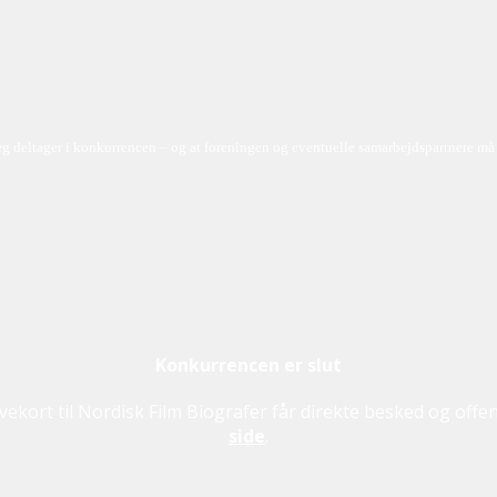
g deltager i konkurrencen – og at foreningen og eventuelle samarbejdspartnere må k
Konkurrencen er slut
avekort til Nordisk Film Biografer får direkte besked og of
side
.