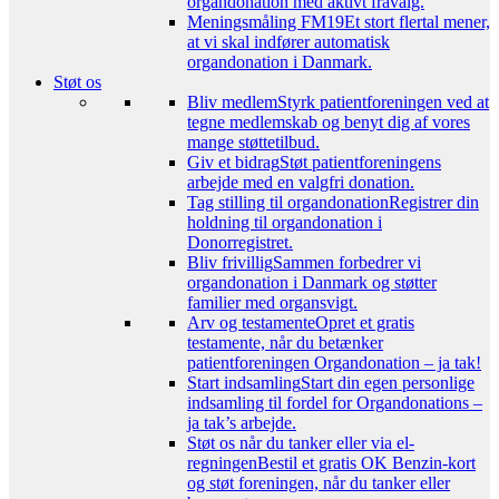
organdonation med aktivt fravalg.
Meningsmåling FM19
Et stort flertal mener,
at vi skal indfører automatisk
organdonation i Danmark.
Støt os
Bliv medlem
Styrk patientforeningen ved at
tegne medlemskab og benyt dig af vores
mange støttetilbud.
Giv et bidrag
Støt patientforeningens
arbejde med en valgfri donation.
Tag stilling til organdonation
Registrer din
holdning til organdonation i
Donorregistret.
Bliv frivillig
Sammen forbedrer vi
organdonation i Danmark og støtter
familier med organsvigt.
Arv og testamente
Opret et gratis
testamente, når du betænker
patientforeningen Organdonation – ja tak!
Start indsamling
Start din egen personlige
indsamling til fordel for Organdonations –
ja tak’s arbejde.
Støt os når du tanker eller via el-
regningen
Bestil et gratis OK Benzin-kort
og støt foreningen, når du tanker eller