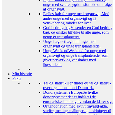
unge med svære sygdomsforløb som følge
af organsvigt.
Fællesskab for unge med organsvigt
Mød
andre unge med organsvigt og få
venskaber og minder for livet.
God bedring bag
Vi sender en God bedring
bag, og ønsker tillykke til alle unge, som
netop er transplanteret.
Unge Legatet
Legat til unge med
organsvigt og unge transplanterede.
Unge Weekend
Weekend for unge med
organsvigt og unge transplanterede, som
giver netværk og venskaber med
ligesindede.
Min historie
Fakta
Tal og statistik
Her finder du tal og statistik
over organdonation i Danmark.
Donorsystemer i Europa
Se hvilke
donorsystemer der er indført i de
europæiske lande og hvordan de klarer sig.
Organdonation med aktivt fravalg
Fakta,
studier, meningsmålinger og holdninger til