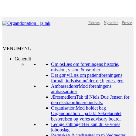
Events
Nyheder
Presse
MENU
MENU
Generelt
Om os
Læs om foreningens historie,
mission, vision & værdier
Det gør vi
Læs om patientforeningens
formål, indsatsområder og hjertesager.
Ambassadører
Mød foreningens
ambassadører
Æresmedlem
Tak til Niels Due Jensen for
den ekstraordinære indsats.
Organisation
Mød holdet bag
Organdonation – ja tak! Sekretariatet,
bestyrelsen og vores advisory board.
Ledige stillinger
Her kan du se vores
jobopslag
Regnskab & vedtægter m.m.
Vedtægter,