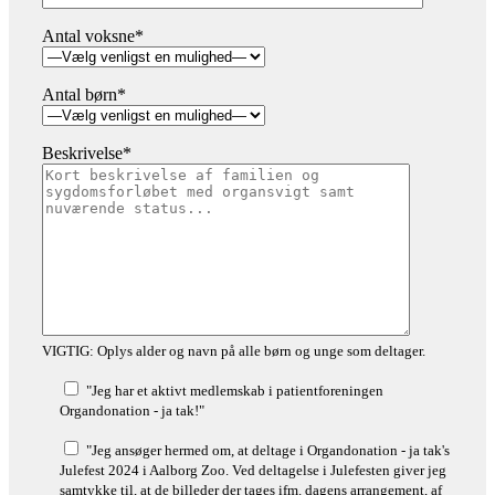
Antal voksne*
Antal børn*
Beskrivelse*
VIGTIG: Oplys alder og navn på alle børn og unge som deltager.
"Jeg har et aktivt medlemskab i patientforeningen
Organdonation - ja tak!"
"Jeg ansøger hermed om, at deltage i Organdonation - ja tak's
Julefest 2024 i Aalborg Zoo. Ved deltagelse i Julefesten giver jeg
samtykke til, at de billeder der tages ifm. dagens arrangement, af