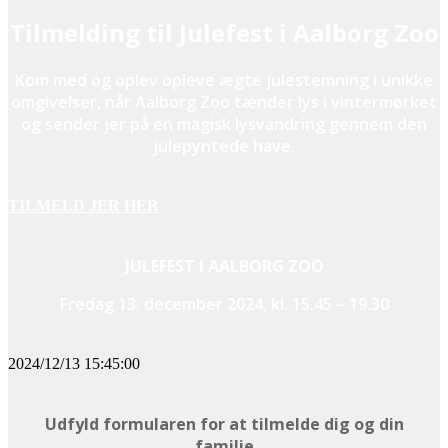
Tilmelding til Julefest i Aalborg Zoo
Kom med og oplev opleve ægte julestemning i unikke
omgivelser, når Aalborg Zoo tænder lys i vintermørket
og sender jer på en magisk lysvandring gennem den
julepyntede have.
TILMELD JER HER
JULEFEST I AALBORG ZOO
Fredag 13. december 2024, kl. 15.45 – 19.30
2024/12/13 15:45:00
Udfyld formularen for at tilmelde dig og din
familie