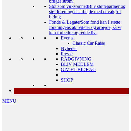
bruger strøm.
Støt som virksomhed
Bliv støttepartner og
støt foreningens arbejde med et valgfrit
bidrag
Fonde & Legater
Som fond kan I støtte
foreningens aktiviteter og arbejde, så vi
kan forbedre og redde liv.
Events
Classic Car Raise
Nyheder
Presse
RÅDGIVNING
BLIV MEDLEM
GIV ET BIDRAG
SHOP
MENU