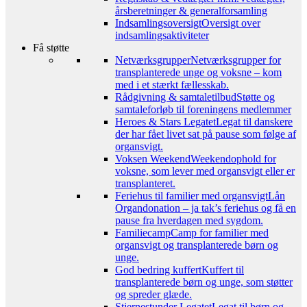
årsberetninger & generalforsamling
Indsamlingsoversigt
Oversigt over
indsamlingsaktiviteter
Få støtte
Netværksgrupper
Netværksgrupper for
transplanterede unge og voksne – kom
med i et stærkt fællesskab.
Rådgivning & samtaletilbud
Støtte og
samtaleforløb til foreningens medlemmer
Heroes & Stars Legatet
Legat til danskere
der har fået livet sat på pause som følge af
organsvigt.
Voksen Weekend
Weekendophold for
voksne, som lever med organsvigt eller er
transplanteret.
Feriehus til familier med organsvigt
Lån
Organdonation – ja tak’s feriehus og få en
pause fra hverdagen med sygdom.
Familiecamp
Camp for familier med
organsvigt og transplanterede børn og
unge.
God bedring kuffert
Kuffert til
transplanterede børn og unge, som støtter
og spreder glæde.
Stjernestunder Legatet
Legat til børn og