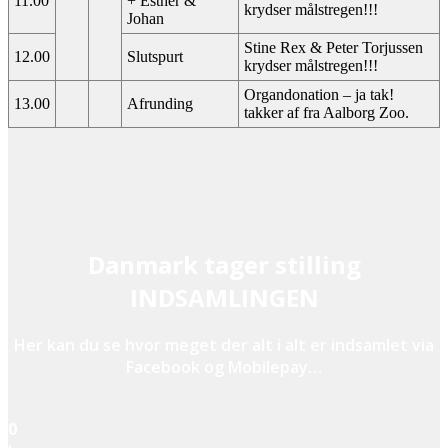
11.00
+ Esther &
krydser målstregen!!!
Johan
Stine Rex & Peter Torjussen
12.00
Slutspurt
krydser målstregen!!!
Organdonation – ja tak!
13.00
Afrunding
takker af fra Aalborg Zoo.
Danmark tager stilling
INDSAMLINGEN
Her kan du se hvor meget der alt i alt er indsamlet via
Facebook og Mobilepay…
0