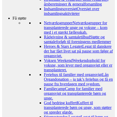
årsberetninger & generalforsamling
Indsamlingsoversigt
Oversigt over
indsamlingsaktiviteter
Få støtte
Netværksgrupper
Netværksgrupper for
transplanterede unge og voksne – kom
med i et stærkt fællesskab.
Rådgivning & samtaletilbud
Støtte og
samtaleforløb til foreningens medlemmer
Heroes & Stars Legatet
Legat til danskere
der har fået livet sat på pause som følge af
organsvigt.
Voksen Weekend
Weekendophold for
voksne, som lever med organsvigt eller er
transplanteret.
Feriehus til familier med organsvigt
Lån
Organdonation – ja tak’s feriehus og få en
pause fra hverdagen med sygdom.
Familiecamp
Camp for familier med
organsvigt og transplanterede børn og
unge.
God bedring kuffert
Kuffert til
transplanterede børn og unge, som støtter
og spreder glæde.
Stjernestunder Legatet
Legat til børn og