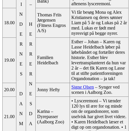
Bank)
aftenens lysceremoni.
I
–
Vi får besøg Mona og Alex
N
Thomas Friis
Kristiansen og deres sønner
Jørgensen
18.00
Liam på 5 år og Lukas på 2 år
D
H
(Fitness Engros
med. Lukas er født med
A/S)
nyresvigt på begge nyrer.
E
E
Esther – Johan – Karen og
R
R
Lasse Heidelbach løber på
løbebåndet og fortæller deres
N
R
Familien
historie. Esther blev
19.00
Heidelbach
levertransplanteret da hun var
E
E
2 år – det fik Karen og Lasse
til at stifte patientforeningen
S
R
Organdonation – ja tak!
N
Signe Olsen
– Synger ved
20.00
Jonny Hefty
scenen i Aalborg Zoo.
D
E
• Lysceremoni – Vi tænder
A
S
120 lys til ære for og minde
Karina –
om de organdonorer, som
N
D
21.00
Dyrepasser
uselvisk har givet livet videre.
(Aalborg Zoo)
•
Karen Heidelbach læser et
M
A
digt op om organdonation. •
1