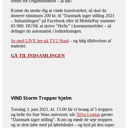
fordel for Organdonation – ja tak!
Kunne du tænke dig at vinde kunstværket, så skal du
donerer minimum 200 kr. til “Danmark tager stilling 2021
– Indsamlingen” på Facebook eller til MobilePay nummer
65 900. HUSK at skrive “Hefty” i kommentarfeltet – så
deltager du automatisk i lodtrækningen.
Se med LIVE her på TV2 Nord
– og følg tilblivelsen af
maleriet.
GÅ TIL INDSAMLINGEN
VIND Storm Tropper hjelm
Torsdag 3. juni 2021, kl. 15.00 får vi besøg af 5 troppers
og helte fra Star Wars universet, når
501st Legion
gæster
“Danmark tager stilling”. Kom og møde de seje troppers
og se dem løbe med på løbebåndet – og byd på den super