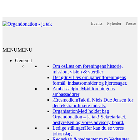
Events
Nyheder
Presse
MENU
MENU
Generelt
Om os
Læs om foreningens historie,
mission, vision & værdier
Det gør vi
Læs om patientforeningens
formål, indsatsområder og hjertesager.
Ambassadører
Mød foreningens
ambassadører
Æresmedlem
Tak til Niels Due Jensen for
den ekstraordinære indsats.
Organisation
Mød holdet bag
Organdonation – ja tak! Sekretariatet,
bestyrelsen og vores advisory board.
Ledige stillinger
Her kan du se vores
jobopslag
Regnskab & vedtægter m.m.
Vedtægter,