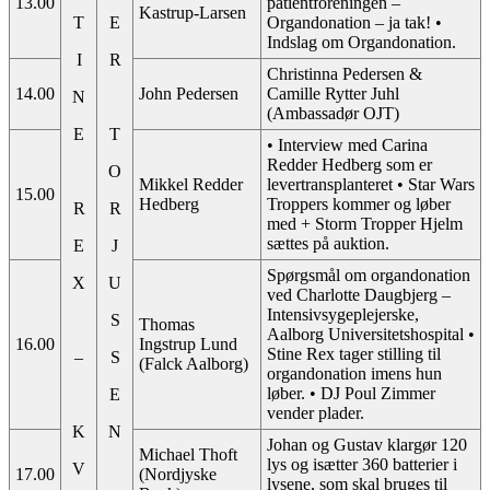
13.00
patientforeningen –
Kastrup-Larsen
T
E
Organdonation – ja tak! •
Indslag om Organdonation.
I
R
Christinna Pedersen &
14.00
John Pedersen
Camille Rytter Juhl
N
(Ambassadør OJT)
E
T
• Interview med Carina
Redder Hedberg som er
O
Mikkel Redder
levertransplanteret • Star Wars
15.00
Hedberg
Troppers kommer og løber
R
R
med + Storm Tropper Hjelm
sættes på auktion.
E
J
Spørgsmål om organdonation
X
U
ved Charlotte Daugbjerg –
Intensivsygeplejerske,
S
Thomas
Aalborg Universitetshospital •
16.00
Ingstrup Lund
Stine Rex tager stilling til
–
S
(Falck Aalborg)
organdonation imens hun
løber. • DJ Poul Zimmer
E
vender plader.
K
N
Johan og Gustav klargør 120
Michael Thoft
lys og isætter 360 batterier i
V
17.00
(Nordjyske
lysene, som skal bruges til