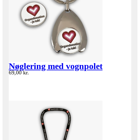
Nøglering med vognpolet
69,00
kr.