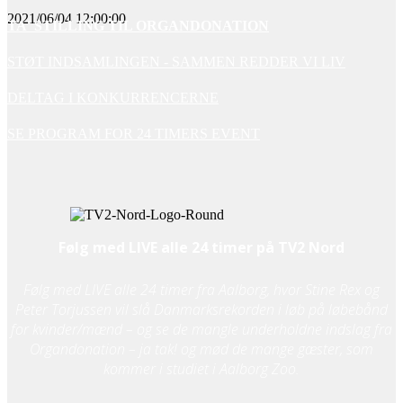
2021/06/04 12:00:00
TA' STILLING TIL ORGANDONATION
STØT INDSAMLINGEN - SAMMEN REDDER VI LIV
DELTAG I KONKURRENCERNE
SE PROGRAM FOR 24 TIMERS EVENT
Følg med LIVE alle 24 timer på TV2 Nord
Følg med LIVE alle 24 timer fra Aalborg, hvor Stine Rex og
Peter Torjussen vil slå Danmarksrekorden i løb på løbebånd
for kvinder/mænd – og se de mangle underholdne indslag fra
Organdonation – ja tak! og mød de mange gæster, som
kommer i studiet i Aalborg Zoo.