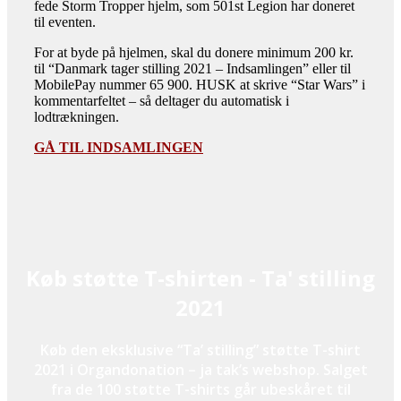
fede Storm Tropper hjelm, som 501st Legion har doneret
til eventen.
For at byde på hjelmen, skal du donere minimum 200 kr.
til “Danmark tager stilling 2021 – Indsamlingen” eller til
MobilePay nummer 65 900. HUSK at skrive “Star Wars” i
kommentarfeltet – så deltager du automatisk i
lodtrækningen.
GÅ TIL INDSAMLINGEN
Køb støtte T-shirten - Ta' stilling
2021
Køb den eksklusive “Ta’ stilling” støtte T-shirt
2021 i Organdonation – ja tak’s webshop. Salget
fra de 100 støtte T-shirts går ubeskåret til