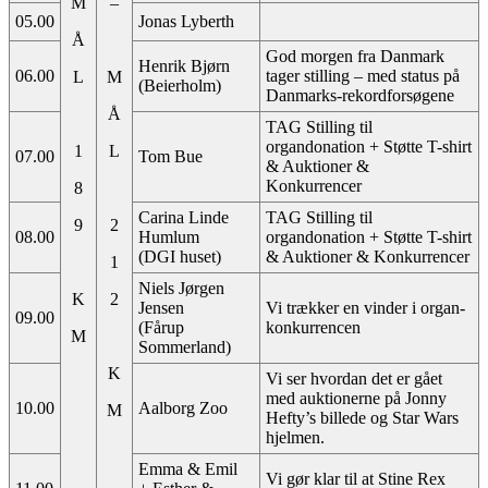
M
–
05.00
Jonas Lyberth
Å
God morgen fra Danmark
Henrik Bjørn
06.00
tager stilling – med status på
L
M
(Beierholm)
Danmarks-rekordforsøgene
Å
TAG Stilling til
organdonation + Støtte T-shirt
1
L
07.00
Tom Bue
& Auktioner &
Konkurrencer
8
Carina Linde
TAG Stilling til
9
2
08.00
Humlum
organdonation + Støtte T-shirt
(DGI huset)
& Auktioner & Konkurrencer
1
Niels Jørgen
K
2
Jensen
Vi trækker en vinder i organ-
09.00
(Fårup
konkurrencen
M
Sommerland)
K
Vi ser hvordan det er gået
med auktionerne på Jonny
10.00
Aalborg Zoo
M
Hefty’s billede og Star Wars
hjelmen.
Emma & Emil
Vi gør klar til at Stine Rex