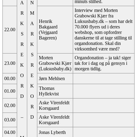
minuts stilhed.
A
N
Interview med Morten
R
M
Grabowski Kjær fra
Henrik
Luksusbaby.dk – som har delt
K
A
Bakgaard
70.000 flyers ud i deres
22.00
(Vejgaard
webshop, som opfordrer
S
R
Bageren)
danskerne til at tage stilling til
organdonation. Skal din
R
K
virksomhed være med?
E
S
Morten
Organdonation – ja tak! siger
23.00
Grabowski Kjær
tak for i dag og på gensyn i
K
R
(Luksusbaby.dk)
morgen tidlig.
O
E
00.00
Jørn Mehlsen
R
K
Thomas
01.00
Hyllekvist
D
O
Aske Virenfeldt
02.00
R
Korsgaard
–
D
Aske Virenfeldt
03.00
Korsgaard
04.00
Jonas Lyberth