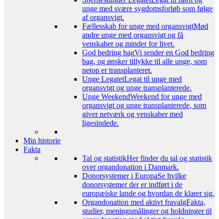
unge med svære sygdomsforløb som følge
af organsvigt.
Fællesskab for unge med organsvigt
Mød
andre unge med organsvigt og få
venskaber og minder for livet.
God bedring bag
Vi sender en God bedring
bag, og ønsker tillykke til alle unge, som
netop er transplanteret.
Unge Legatet
Legat til unge med
organsvigt og unge transplanterede.
Unge Weekend
Weekend for unge med
organsvigt og unge transplanterede, som
giver netværk og venskaber med
ligesindede.
Min historie
Fakta
Tal og statistik
Her finder du tal og statistik
over organdonation i Danmark.
Donorsystemer i Europa
Se hvilke
donorsystemer der er indført i de
europæiske lande og hvordan de klarer sig.
Organdonation med aktivt fravalg
Fakta,
studier, meningsmålinger og holdninger til