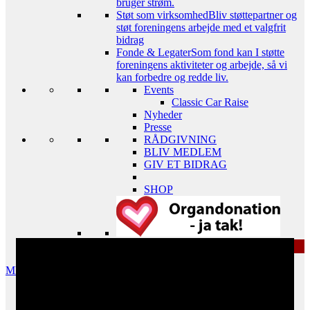
bruger strøm.
Støt som virksomhed
Bliv støttepartner og
støt foreningens arbejde med et valgfrit
bidrag
Fonde & Legater
Som fond kan I støtte
foreningens aktiviteter og arbejde, så vi
kan forbedre og redde liv.
Events
Classic Car Raise
Nyheder
Presse
RÅDGIVNING
BLIV MEDLEM
GIV ET BIDRAG
SHOP
MENU