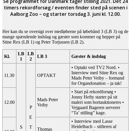
Se programmet for Danmark tager stilling 2021. Det 24
timers rekordforsøg / eventen finder sted på scenen i
Aalborg Zoo – og starter torsdag 3. juni kl. 12.00.
Her kan du se oversigt over medløberne på løbebånd 3 (LB 3) og de
mange spændende indslag og gæster som kommer og hepper på
Stine Rex (LB 1) og Peter Torjussen (LB 2).
LB
LB
Kl.
LB 3
Gæster & indslag
1
2
• Optakt ved TV2 Nord. •
Interview med Stine Rex og
11.30
OPTAKT
Mads Peter Veiby – formand
for Organdonation – ja tak!
• Start på rekordforsøg •
J
onny Hefty starter på sit
Mads Peter
12.00
maleri som bortauktioneres •
Veiby
P
Vejgaard Bageren serverer
“Ta’ stilling” kage.
E
• Interview med Lasse
Heidelbach – stifteren af
S
T
Thomas