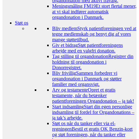
organdonation med aktivt fravalg.
Meningsmåling FM19
Et stort flertal mener,
at vi skal indfører automatisk
organdonation i Danmark.
Støt os
Bliv medlem
Styrk patientforeningen ved at
tegne medlemskab og benyt dig af vores
mange støttetilbud.
Giv et bidrag
Støt patientforeningens
arbejde med en valgfri donation.
Tag stilling til organdonation
Registrer din
holdning til organdonation i
Donorregistret.
Bliv frivillig
Sammen forbedrer vi
organdonation i Danmark og støtter
familier med organsvigt.
Arv og testamente
Opret et gratis
testamente, når du betænker
patientforeningen Organdonation – ja tak!
Start indsamling
Start din egen personlige
indsamling til fordel for Organdonations –
ja tak’s arbejde.
Støt os når du tanker eller via el-
regningen
Bestil et gratis OK Benzin-kort
og støt foreningen, når du tanker eller