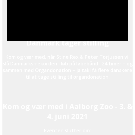
Danmark tager stilling
Kom og vær med, når Stine Rex & Peter Torjussen vil
slå Danmarks-rekorden i løb på løbebånd i 24 timer – og
sammen med Organdonation – ja tak! få flere danskere
til at tage stilling til organdonation.
Kom og vær med i Aalborg Zoo - 3. &
4. juni 2021
Eventen slutter om: