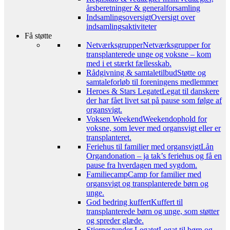
årsberetninger & generalforsamling
Indsamlingsoversigt
Oversigt over
indsamlingsaktiviteter
Få støtte
Netværksgrupper
Netværksgrupper for
transplanterede unge og voksne – kom
med i et stærkt fællesskab.
Rådgivning & samtaletilbud
Støtte og
samtaleforløb til foreningens medlemmer
Heroes & Stars Legatet
Legat til danskere
der har fået livet sat på pause som følge af
organsvigt.
Voksen Weekend
Weekendophold for
voksne, som lever med organsvigt eller er
transplanteret.
Feriehus til familier med organsvigt
Lån
Organdonation – ja tak’s feriehus og få en
pause fra hverdagen med sygdom.
Familiecamp
Camp for familier med
organsvigt og transplanterede børn og
unge.
God bedring kuffert
Kuffert til
transplanterede børn og unge, som støtter
og spreder glæde.
Stjernestunder Legatet
Legat til børn og