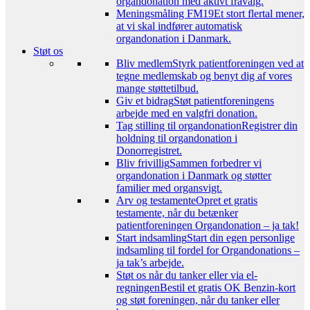
organdonation med aktivt fravalg.
Meningsmåling FM19
Et stort flertal mener,
at vi skal indfører automatisk
organdonation i Danmark.
Støt os
Bliv medlem
Styrk patientforeningen ved at
tegne medlemskab og benyt dig af vores
mange støttetilbud.
Giv et bidrag
Støt patientforeningens
arbejde med en valgfri donation.
Tag stilling til organdonation
Registrer din
holdning til organdonation i
Donorregistret.
Bliv frivillig
Sammen forbedrer vi
organdonation i Danmark og støtter
familier med organsvigt.
Arv og testamente
Opret et gratis
testamente, når du betænker
patientforeningen Organdonation – ja tak!
Start indsamling
Start din egen personlige
indsamling til fordel for Organdonations –
ja tak’s arbejde.
Støt os når du tanker eller via el-
regningen
Bestil et gratis OK Benzin-kort
og støt foreningen, når du tanker eller