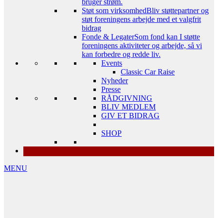
bruger strøm.
Støt som virksomhed
Bliv støttepartner og
støt foreningens arbejde med et valgfrit
bidrag
Fonde & Legater
Som fond kan I støtte
foreningens aktiviteter og arbejde, så vi
kan forbedre og redde liv.
Events
Classic Car Raise
Nyheder
Presse
RÅDGIVNING
BLIV MEDLEM
GIV ET BIDRAG
SHOP
MENU