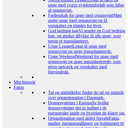
unge med svære sygdomsforløb som følge
af organsvigt.
Fællesskab for unge med organsvigt
Mød
andre unge med organsvigt og få
venskaber og minder for livet.
God bedring bag
Vi sender en God bedring
bag, og ønsker tillykke til alle unge, som
netop er transplanteret.
Unge Legatet
Legat til unge med
organsvigt og unge transplanterede.
Unge Weekend
Weekend for unge med
organsvigt og unge transplanterede, som
giver netværk og venskaber med
ligesindede.
Min historie
Fakta
Tal og statistik
Her finder du tal og statistik
over organdonation i Danmark.
Donorsystemer i Europa
Se hvilke
donorsystemer der er indført i de
europæiske lande og hvordan de klarer sig.
Organdonation med aktivt fravalg
Fakta,
studier, meningsmålinger og holdninger til