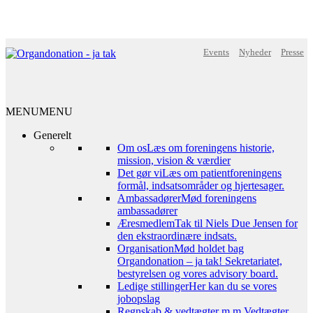
Events
Nyheder
Presse
MENU
MENU
Generelt
Om os
Læs om foreningens historie,
mission, vision & værdier
Det gør vi
Læs om patientforeningens
formål, indsatsområder og hjertesager.
Ambassadører
Mød foreningens
ambassadører
Æresmedlem
Tak til Niels Due Jensen for
den ekstraordinære indsats.
Organisation
Mød holdet bag
Organdonation – ja tak! Sekretariatet,
bestyrelsen og vores advisory board.
Ledige stillinger
Her kan du se vores
jobopslag
Regnskab & vedtægter m.m.
Vedtægter,