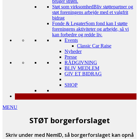
bruger strøm.
Støt som virksomhed
Bliv støttepartner og
støt foreningens arbejde med et valgfrit
bidrag
Fonde & Legater
Som fond kan I støtte
foreningens aktiviteter og arbejde, så vi
kan forbedre og redde liv.
Events
Classic Car Raise
Nyheder
Presse
RÅDGIVNING
BLIV MEDLEM
GIV ET BIDRAG
SHOP
MENU
STØT borgerforslaget
Skriv under med NemID, så borgerforslaget kan opnå