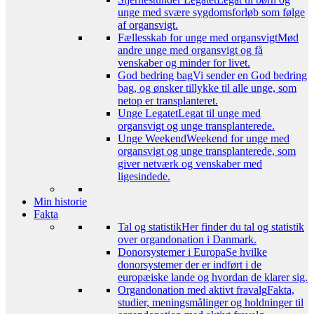
unge med svære sygdomsforløb som følge
af organsvigt.
Fællesskab for unge med organsvigt
Mød
andre unge med organsvigt og få
venskaber og minder for livet.
God bedring bag
Vi sender en God bedring
bag, og ønsker tillykke til alle unge, som
netop er transplanteret.
Unge Legatet
Legat til unge med
organsvigt og unge transplanterede.
Unge Weekend
Weekend for unge med
organsvigt og unge transplanterede, som
giver netværk og venskaber med
ligesindede.
Min historie
Fakta
Tal og statistik
Her finder du tal og statistik
over organdonation i Danmark.
Donorsystemer i Europa
Se hvilke
donorsystemer der er indført i de
europæiske lande og hvordan de klarer sig.
Organdonation med aktivt fravalg
Fakta,
studier, meningsmålinger og holdninger til