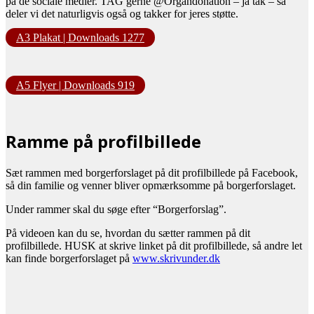
på de sociale medier. TAG gerne @Organdonation – ja tak – så
deler vi det naturligvis også og takker for jeres støtte.
A3 Plakat | Downloads
1277
A5 Flyer | Downloads
919
Ramme på profilbillede
Sæt rammen med borgerforslaget på dit profilbillede på Facebook,
så din familie og venner bliver opmærksomme på borgerforslaget.
Under rammer skal du søge efter “Borgerforslag”.
På videoen kan du se, hvordan du sætter rammen på dit
profilbillede. HUSK at skrive linket på dit profilbillede, så andre let
kan finde borgerforslaget på
www.skrivunder.dk