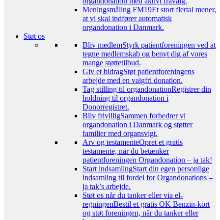
organdonation med aktivt fravalg.
Meningsmåling FM19
Et stort flertal mener,
at vi skal indfører automatisk
organdonation i Danmark.
Støt os
Bliv medlem
Styrk patientforeningen ved at
tegne medlemskab og benyt dig af vores
mange støttetilbud.
Giv et bidrag
Støt patientforeningens
arbejde med en valgfri donation.
Tag stilling til organdonation
Registrer din
holdning til organdonation i
Donorregistret.
Bliv frivillig
Sammen forbedrer vi
organdonation i Danmark og støtter
familier med organsvigt.
Arv og testamente
Opret et gratis
testamente, når du betænker
patientforeningen Organdonation – ja tak!
Start indsamling
Start din egen personlige
indsamling til fordel for Organdonations –
ja tak’s arbejde.
Støt os når du tanker eller via el-
regningen
Bestil et gratis OK Benzin-kort
og støt foreningen, når du tanker eller