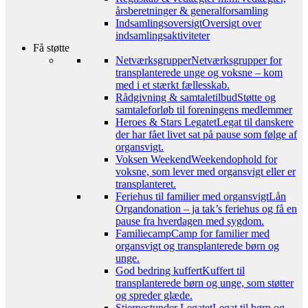
årsberetninger & generalforsamling
Indsamlingsoversigt
Oversigt over
indsamlingsaktiviteter
Få støtte
Netværksgrupper
Netværksgrupper for
transplanterede unge og voksne – kom
med i et stærkt fællesskab.
Rådgivning & samtaletilbud
Støtte og
samtaleforløb til foreningens medlemmer
Heroes & Stars Legatet
Legat til danskere
der har fået livet sat på pause som følge af
organsvigt.
Voksen Weekend
Weekendophold for
voksne, som lever med organsvigt eller er
transplanteret.
Feriehus til familier med organsvigt
Lån
Organdonation – ja tak’s feriehus og få en
pause fra hverdagen med sygdom.
Familiecamp
Camp for familier med
organsvigt og transplanterede børn og
unge.
God bedring kuffert
Kuffert til
transplanterede børn og unge, som støtter
og spreder glæde.
Stjernestunder Legatet
Legat til børn og