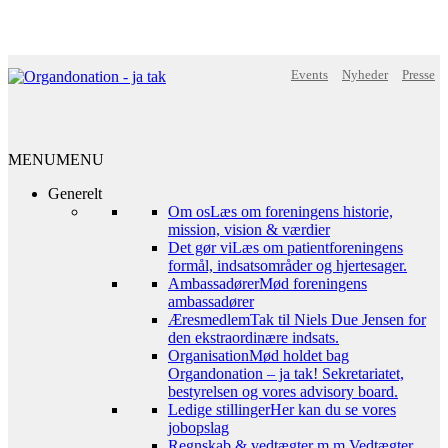
Events
Nyheder
Presse
MENU
MENU
Generelt
Om os
Læs om foreningens historie,
mission, vision & værdier
Det gør vi
Læs om patientforeningens
formål, indsatsområder og hjertesager.
Ambassadører
Mød foreningens
ambassadører
Æresmedlem
Tak til Niels Due Jensen for
den ekstraordinære indsats.
Organisation
Mød holdet bag
Organdonation – ja tak! Sekretariatet,
bestyrelsen og vores advisory board.
Ledige stillinger
Her kan du se vores
jobopslag
Regnskab & vedtægter m.m.
Vedtægter,