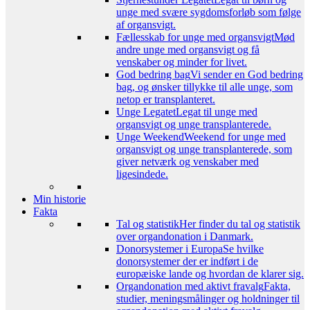
unge med svære sygdomsforløb som følge
af organsvigt.
Fællesskab for unge med organsvigt
Mød
andre unge med organsvigt og få
venskaber og minder for livet.
God bedring bag
Vi sender en God bedring
bag, og ønsker tillykke til alle unge, som
netop er transplanteret.
Unge Legatet
Legat til unge med
organsvigt og unge transplanterede.
Unge Weekend
Weekend for unge med
organsvigt og unge transplanterede, som
giver netværk og venskaber med
ligesindede.
Min historie
Fakta
Tal og statistik
Her finder du tal og statistik
over organdonation i Danmark.
Donorsystemer i Europa
Se hvilke
donorsystemer der er indført i de
europæiske lande og hvordan de klarer sig.
Organdonation med aktivt fravalg
Fakta,
studier, meningsmålinger og holdninger til