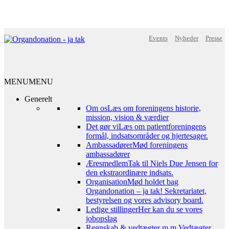
Events
Nyheder
Presse
MENU
MENU
Generelt
Om os
Læs om foreningens historie,
mission, vision & værdier
Det gør vi
Læs om patientforeningens
formål, indsatsområder og hjertesager.
Ambassadører
Mød foreningens
ambassadører
Æresmedlem
Tak til Niels Due Jensen for
den ekstraordinære indsats.
Organisation
Mød holdet bag
Organdonation – ja tak! Sekretariatet,
bestyrelsen og vores advisory board.
Ledige stillinger
Her kan du se vores
jobopslag
Regnskab & vedtægter m.m.
Vedtægter,