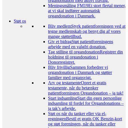
organdonation med aktivt fravalg.
Meningsmåling FM19
Et stort flertal mener,
at vi skal indfører automatisk
organdonation i Danmark.
Støt os
Bliv medlem
Styrk patientforeningen ved at
tegne medlemskab og benyt dig af vores
mange støttetilbud.
Giv et bidrag
Støt patientforeningens
arbejde med en valgfri donation.
Tag stilling til organdonation
Registrer din
holdning til organdonation i
Donorregistret.
Bliv frivillig
Sammen forbedrer vi
organdonation i Danmark og støtter
familier med organsvigt.
Arv og testamente
Opret et gratis
testamente, når du betænker
patientforeningen Organdonation – ja tak!
Start indsamling
Start din egen personlige
indsamling til fordel for Organdonations –
ja tak’s arbejde.
Støt os når du tanker eller via el-
regningen
Bestil et gratis OK Benzin-kort
og støt foreningen, når du tanker eller