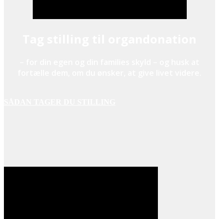
Tag stilling til organdonation
– for din egen og din families skyld – og husk at
fortælle dem, om du ønsker, at give livet videre.
SÅDAN TAGER DU STILLING