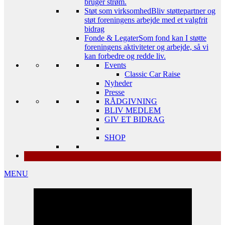
bruger strøm.
Støt som virksomhed
Bliv støttepartner og
støt foreningens arbejde med et valgfrit
bidrag
Fonde & Legater
Som fond kan I støtte
foreningens aktiviteter og arbejde, så vi
kan forbedre og redde liv.
Events
Classic Car Raise
Nyheder
Presse
RÅDGIVNING
BLIV MEDLEM
GIV ET BIDRAG
SHOP
MENU