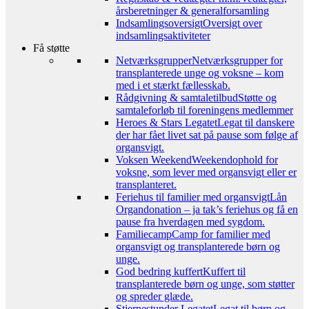
årsberetninger & generalforsamling
Indsamlingsoversigt
Oversigt over
indsamlingsaktiviteter
Få støtte
Netværksgrupper
Netværksgrupper for
transplanterede unge og voksne – kom
med i et stærkt fællesskab.
Rådgivning & samtaletilbud
Støtte og
samtaleforløb til foreningens medlemmer
Heroes & Stars Legatet
Legat til danskere
der har fået livet sat på pause som følge af
organsvigt.
Voksen Weekend
Weekendophold for
voksne, som lever med organsvigt eller er
transplanteret.
Feriehus til familier med organsvigt
Lån
Organdonation – ja tak’s feriehus og få en
pause fra hverdagen med sygdom.
Familiecamp
Camp for familier med
organsvigt og transplanterede børn og
unge.
God bedring kuffert
Kuffert til
transplanterede børn og unge, som støtter
og spreder glæde.
Stjernestunder Legatet
Legat til børn og