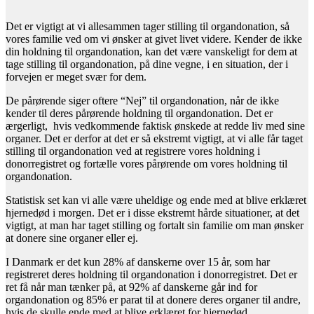
Det er vigtigt at vi allesammen tager stilling til organdonation, så
vores familie ved om vi ønsker at givet livet videre. Kender de ikke
din holdning til organdonation, kan det være vanskeligt for dem at
tage stilling til organdonation, på dine vegne, i en situation, der i
forvejen er meget svær for dem.
De pårørende siger oftere “Nej” til organdonation, når de ikke
kender til deres pårørende holdning til organdonation. Det er
ærgerligt, hvis vedkommende faktisk ønskede at redde liv med sine
organer. Det er derfor at det er så ekstremt vigtigt, at vi alle får taget
stilling til organdonation ved at registrere vores holdning i
donorregistret og fortælle vores pårørende om vores holdning til
organdonation.
Statistisk set kan vi alle være uheldige og ende med at blive erklæret
hjernedød i morgen. Det er i disse ekstremt hårde situationer, at det
vigtigt, at man har taget stilling og fortalt sin familie om man ønsker
at donere sine organer eller ej.
I Danmark er det kun 28% af danskerne over 15 år, som har
registreret deres holdning til organdonation i donorregistret. Det er
ret få når man tænker på, at 92% af danskerne går ind for
organdonation og 85% er parat til at donere deres organer til andre,
hvis de skulle ende med at blive erklæret for hjernedød.