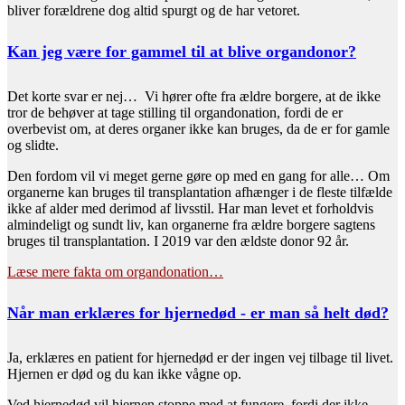
bliver forældrene dog altid spurgt og de har vetoret.
Kan jeg være for gammel til at blive organdonor?
Det korte svar er nej… Vi hører ofte fra ældre borgere, at de ikke
tror de behøver at tage stilling til organdonation, fordi de er
overbevist om, at deres organer ikke kan bruges, da de er for gamle
og slidte.
Den fordom vil vi meget gerne gøre op med en gang for alle… Om
organerne kan bruges til transplantation afhænger i de fleste tilfælde
ikke af alder med derimod af livsstil. Har man levet et forholdvis
almindeligt og sundt liv, kan organerne fra ældre borgere sagtens
bruges til transplantation. I 2019 var den ældste donor 92 år.
Læse mere fakta om organdonation…
Når man erklæres for hjernedød - er man så helt død?
Ja, erklæres en patient for hjernedød er der ingen vej tilbage til livet.
Hjernen er død og du kan ikke vågne op.
Ved hjernedød vil hjernen stoppe med at fungere, fordi der ikke