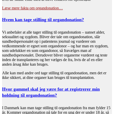
Læse mere fakta om organdonation…
Hvem kan tage stilling til organdonation?
Vi anbefaler at alle tager stilling til organdonation – uanset alder,
seksualitet og sygdom. Bliver der tale om organdonation, slår
sundhedspersonalet op i patientens journal og vurderer om
vedkommende er egnet som organdonor – og har man en sygdom,
som udelukker en som organdonor, så fravælges man af
sundhedspersonalet. Derudover bliver organerne vurderet og teste
inden de transplanteres og her vælges de fra, hvis de af en eller
anden årsag ikke kan bruges.
Alle kan med andre ord tage stilling til organdonation, men det er
ikke sikkert, at dine organer kan bruges til transplantation.
Hvor gammel skal jeg være for at registrerer min
holdning til organdonation?
I Danmark kan man tage stilling til organdonation fra man fylder 15
år. Kommer organdonation på tale for en ung der er under 18 år, så