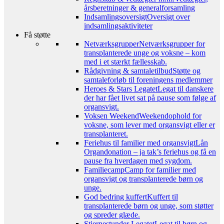
årsberetninger & generalforsamling
Indsamlingsoversigt
Oversigt over
indsamlingsaktiviteter
Få støtte
Netværksgrupper
Netværksgrupper for
transplanterede unge og voksne – kom
med i et stærkt fællesskab.
Rådgivning & samtaletilbud
Støtte og
samtaleforløb til foreningens medlemmer
Heroes & Stars Legatet
Legat til danskere
der har fået livet sat på pause som følge af
organsvigt.
Voksen Weekend
Weekendophold for
voksne, som lever med organsvigt eller er
transplanteret.
Feriehus til familier med organsvigt
Lån
Organdonation – ja tak’s feriehus og få en
pause fra hverdagen med sygdom.
Familiecamp
Camp for familier med
organsvigt og transplanterede børn og
unge.
God bedring kuffert
Kuffert til
transplanterede børn og unge, som støtter
og spreder glæde.
Stjernestunder Legatet
Legat til børn og