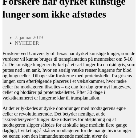
Forskere har dyrket kunstige
lunger som ikke afstødes
7. januar 2019
NYHEDER
Forskere ved University of Texas har dyrket kunstige lunger, som de
vurderer vil kunne bruges til transplantation på mennesker om 5-10
år. De kunstige lunger er dyrket på et sæt lunger fra en død gris, som
puttes ned i en tank, hvor en særlig væske renser lungerne for blod
og lungeceller. Tilbage står forskerne med proteinskellet fra grisens
lunger, som efterfølgende placeres i et vækstkammer, hvor raske
celler fra modtageren tilsættes – og dag for dag gror nyt lungevæv,
celler og blodårer på proteinskellettet. Efter 30 dage i
vækstkammeret er lungerne klar til transplantation.
At det er lykkedes at dyrke donorlunger med modtagerens egne
celler er revolutionerende. Det betyder nemlige, at de
“skræddersyede” lunger ikke udsættes for afstødning og at
modtageren slipper således for at skulle tage medicin flere gange
dagligt, hvilket også skåner modtageren for de mange bivirkninger
og gener, som den immundæmpende medicin giver de