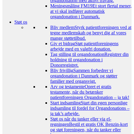
organdonation med aktivt fravalg.
Meningsmåling FM19
Et stort flertal mener,
at vi skal indfører automatisk
organdonation i Danmark.
Støt os
Bliv medlem
Styrk patientforeningen ved at
tegne medlemskab og benyt dig af vores
mange støttetilbud.
Giv et bidrag
Støt patientforeningens
arbejde med en valgfri donation.
Tag stilling til organdonation
Registrer din
holdning til organdonation i
Donorregistret.
Bliv frivillig
Sammen forbedrer vi
organdonation i Danmark og støtter
familier med organsvigt.
Arv og testamente
Opret et gratis
testamente, når du betænker
patientforeningen Organdonation – ja tak!
Start indsamling
Start din egen personlige
indsamling til fordel for Organdonations –
ja tak’s arbejde.
Støt os når du tanker eller via el-
regningen
Bestil et gratis OK Benzin-kort
og støt foreningen, når du tanker eller