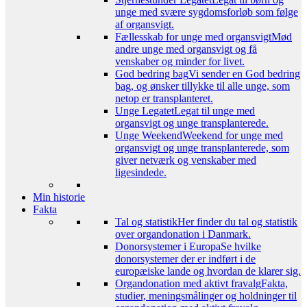
unge med svære sygdomsforløb som følge
af organsvigt.
Fællesskab for unge med organsvigt
Mød
andre unge med organsvigt og få
venskaber og minder for livet.
God bedring bag
Vi sender en God bedring
bag, og ønsker tillykke til alle unge, som
netop er transplanteret.
Unge Legatet
Legat til unge med
organsvigt og unge transplanterede.
Unge Weekend
Weekend for unge med
organsvigt og unge transplanterede, som
giver netværk og venskaber med
ligesindede.
Min historie
Fakta
Tal og statistik
Her finder du tal og statistik
over organdonation i Danmark.
Donorsystemer i Europa
Se hvilke
donorsystemer der er indført i de
europæiske lande og hvordan de klarer sig.
Organdonation med aktivt fravalg
Fakta,
studier, meningsmålinger og holdninger til