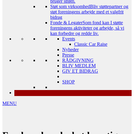
bruger strøm.
Støt som virksomhed
Bliv støttepartner og
støt foreningens arbejde med et valgfrit
bidrag
Fonde & Legater
Som fond kan I støtte
foreningens aktiviteter og arbejde, så vi
kan forbedre og redde liv.
Events
Classic Car Raise
Nyheder
Presse
RÅDGIVNING
BLIV MEDLEM
GIV ET BIDRAG
SHOP
MENU