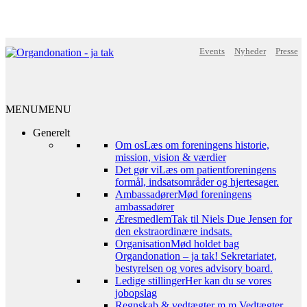
Events
Nyheder
Presse
MENU
MENU
Generelt
Om os
Læs om foreningens historie,
mission, vision & værdier
Det gør vi
Læs om patientforeningens
formål, indsatsområder og hjertesager.
Ambassadører
Mød foreningens
ambassadører
Æresmedlem
Tak til Niels Due Jensen for
den ekstraordinære indsats.
Organisation
Mød holdet bag
Organdonation – ja tak! Sekretariatet,
bestyrelsen og vores advisory board.
Ledige stillinger
Her kan du se vores
jobopslag
Regnskab & vedtægter m.m.
Vedtægter,