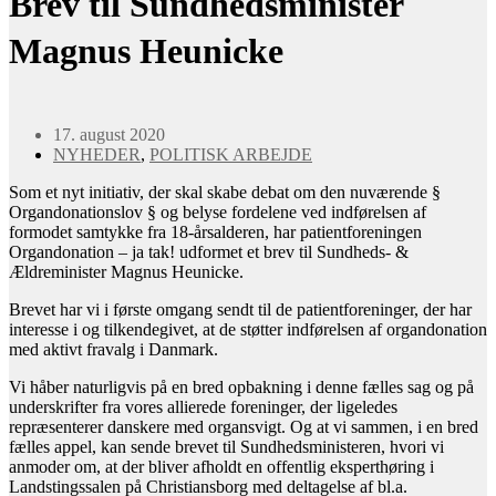
Brev til Sundhedsminister
Magnus Heunicke
17. august 2020
NYHEDER
,
POLITISK ARBEJDE
Som et nyt initiativ, der skal skabe debat om den nuværende §
Organdonationslov § og belyse fordelene ved indførelsen af
formodet samtykke fra 18-årsalderen, har patientforeningen
Organdonation – ja tak! udformet et brev til Sundheds- &
Ældreminister Magnus Heunicke.
Brevet har vi i første omgang sendt til de patientforeninger, der har
interesse i og tilkendegivet, at de støtter indførelsen af organdonation
med aktivt fravalg i Danmark.
Vi håber naturligvis på en bred opbakning i denne fælles sag og på
underskrifter fra vores allierede foreninger, der ligeledes
repræsenterer danskere med organsvigt. Og at vi sammen, i en bred
fælles appel, kan sende brevet til Sundhedsministeren, hvori vi
anmoder om, at der bliver afholdt en offentlig eksperthøring i
Landstingssalen på Christiansborg med deltagelse af bl.a.