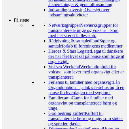
årsberetninger & generalforsamling
Indsamlingsoversigt
Oversigt over
indsamlingsaktiviteter
Få støtte
Netværksgrupper
Netværksgrupper for
transplanterede unge og voksne – kom
med i et stærkt fællesskab.
Rådgivning & samtaletilbud
Støtte og
samtaleforløb til foreningens medlemmer
Heroes & Stars Legatet
Legat til danskere
der har fået livet sat på pause som følge af
organsvigt.
Voksen Weekend
Weekendophold for
voksne, som lever med organsvigt eller er
transplanteret.
Feriehus til familier med organsvigt
Lån
Organdonation – ja tak’s feriehus og få en
pause fra hverdagen med sygdom.
Familiecamp
Camp for familier med
organsvigt og transplanterede børn og
unge.
God bedring kuffert
Kuffert til
transplanterede børn og unge, som støtter
og spreder glæde.
Stjernestunder Legatet
Legat til børn og