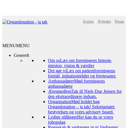
Events
Nyheder
Presse
MENU
MENU
Generelt
Om os
Læs om foreningens historie,
mission, vision & værdier
Det gør vi
Læs om patientforeningens
formål, indsatsområder og hjertesager.
Ambassadører
Mød foreningens
ambassadører
Æresmedlem
Tak til Niels Due Jensen for
den ekstraordinære indsats.
Organisation
Mød holdet bag
Organdonation – ja tak! Sekretariatet,
bestyrelsen og vores advisory board.
Ledige stillinger
Her kan du se vores
jobopslag
Regnskab & vedtægter m.m.
Vedtægter,