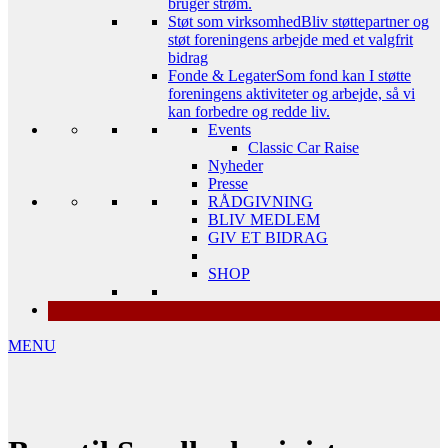
bruger strøm.
Støt som virksomhed
Bliv støttepartner og
støt foreningens arbejde med et valgfrit
bidrag
Fonde & Legater
Som fond kan I støtte
foreningens aktiviteter og arbejde, så vi
kan forbedre og redde liv.
Events
Classic Car Raise
Nyheder
Presse
RÅDGIVNING
BLIV MEDLEM
GIV ET BIDRAG
SHOP
MENU