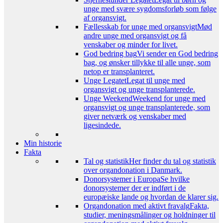
unge med svære sygdomsforløb som følge
af organsvigt.
Fællesskab for unge med organsvigt
Mød
andre unge med organsvigt og få
venskaber og minder for livet.
God bedring bag
Vi sender en God bedring
bag, og ønsker tillykke til alle unge, som
netop er transplanteret.
Unge Legatet
Legat til unge med
organsvigt og unge transplanterede.
Unge Weekend
Weekend for unge med
organsvigt og unge transplanterede, som
giver netværk og venskaber med
ligesindede.
Min historie
Fakta
Tal og statistik
Her finder du tal og statistik
over organdonation i Danmark.
Donorsystemer i Europa
Se hvilke
donorsystemer der er indført i de
europæiske lande og hvordan de klarer sig.
Organdonation med aktivt fravalg
Fakta,
studier, meningsmålinger og holdninger til