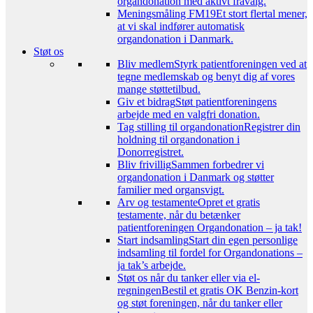
organdonation med aktivt fravalg.
Meningsmåling FM19
Et stort flertal mener,
at vi skal indfører automatisk
organdonation i Danmark.
Støt os
Bliv medlem
Styrk patientforeningen ved at
tegne medlemskab og benyt dig af vores
mange støttetilbud.
Giv et bidrag
Støt patientforeningens
arbejde med en valgfri donation.
Tag stilling til organdonation
Registrer din
holdning til organdonation i
Donorregistret.
Bliv frivillig
Sammen forbedrer vi
organdonation i Danmark og støtter
familier med organsvigt.
Arv og testamente
Opret et gratis
testamente, når du betænker
patientforeningen Organdonation – ja tak!
Start indsamling
Start din egen personlige
indsamling til fordel for Organdonations –
ja tak’s arbejde.
Støt os når du tanker eller via el-
regningen
Bestil et gratis OK Benzin-kort
og støt foreningen, når du tanker eller