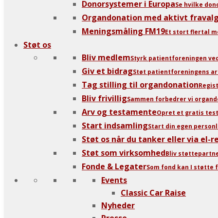
Donorsystemer i Europa
Se hvilke don
Organdonation med aktivt fraval
Meningsmåling FM19
Et stort flertal
Støt os
Bliv medlem
Styrk patientforeningen ve
Giv et bidrag
Støt patientforeningens ar
Tag stilling til organdonation
Regist
Bliv frivillig
Sammen forbedrer vi orgando
Arv og testamente
Opret et gratis te
Start indsamling
Start din egen personl
Støt os når du tanker eller via el-
Støt som virksomhed
Bliv støttepartn
Fonde & Legater
Som fond kan I støtte f
Events
Classic Car Raise
Nyheder