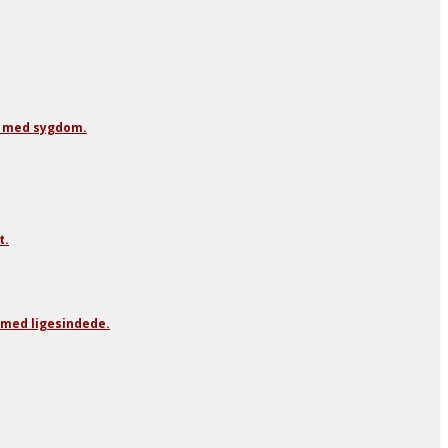
n med sygdom.
t.
med ligesindede.