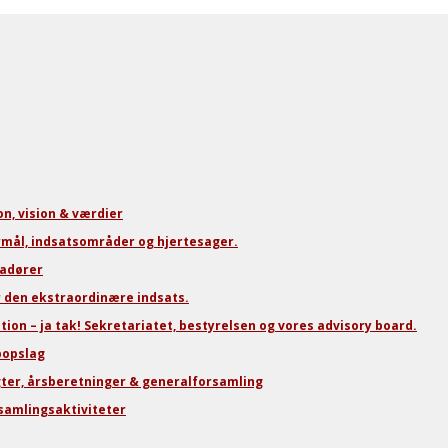
n, vision & værdier
mål, indsatsområder og hjertesager.
adører
or den ekstraordinære indsats.
on – ja tak! Sekretariatet, bestyrelsen og vores advisory board.
bopslag
er, årsberetninger & generalforsamling
samlingsaktiviteter