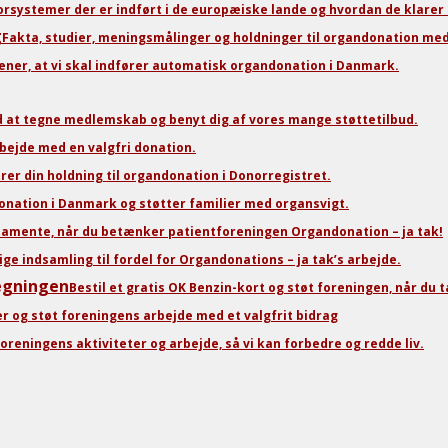
orsystemer der er indført i de europæiske lande og hvordan de klarer 
g
Fakta, studier, meningsmålinger og holdninger til organdonation med 
 mener, at vi skal indfører automatisk organdonation i Danmark.
d at tegne medlemskab og benyt dig af vores mange støttetilbud.
bejde med en valgfri donation.
rer din holdning til organdonation i Donorregistret.
nation i Danmark og støtter familier med organsvigt.
stamente, når du betænker patientforeningen Organdonation – ja tak!
ige indsamling til fordel for Organdonations – ja tak’s arbejde.
regningen
Bestil et gratis OK Benzin-kort og støt foreningen, når du 
er og støt foreningens arbejde med et valgfrit bidrag
oreningens aktiviteter og arbejde, så vi kan forbedre og redde liv.