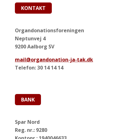
KONTAKT
Organdonationsforeningen
Neptunvej 4
9200 Aalborg SV
mail@organdonation-ja-tak.dk
Telefon: 30 14 14 14
BANK
Spar Nord
Reg. nr.: 9280
Kontonr.: 1940046633