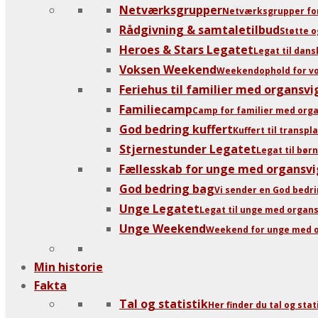
Netværksgrupper
Netværksgrupper for
Rådgivning & samtaletilbud
Støtte 
Heroes & Stars Legatet
Legat til dans
Voksen Weekend
Weekendophold for vok
Feriehus til familier med organsvi
Familiecamp
Camp for familier med orga
God bedring kuffert
Kuffert til transp
Stjernestunder Legatet
Legat til bø
Fællesskab for unge med organsvi
God bedring bag
Vi sender en God bedrin
Unge Legatet
Legat til unge med organ
Unge Weekend
Weekend for unge med o
Min historie
Fakta
Tal og statistik
Her finder du tal og sta