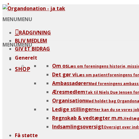
MENU
MENU
RÅDGIVNING
BLIV MEDLEM
MENU
MENU
GIV ET BIDRAG
Generelt
Om os
Læs om foreningens historie, missio
SHOP
Det gør vi
Læs om patientforeningens for
Ambassadører
Mød foreningens ambass
Æresmedlem
Tak til Niels Due Jensen f
Organisation
Mød holdet bag Organdonati
Ledige stillinger
Her kan du se vores jo
Regnskab & vedtægter m.m.
Vedtægt
Indsamlingsoversigt
Oversigt over ind
Få støtte