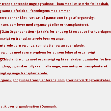
 transplanterede unge og voksne – kom med i et stærkt fællesskab.
og samtaleforløb til foreningens medlemmer
kere der har fået livet sat på pause som følge af organsvigt.
sne, som lever med organsvigt eller er transplanteret.
gt
Lån Organdonation – ja tak’s feriehus og få en pause fra hverdage
nsvigt og transplanterede børn og unge.
lanterede børn og unge, som støtter og spreder glæde.
rn og unge med svære sygdomsforløb som følge af organsvigt.
gt
Mød andre unge med organsvigt og få venskaber og minder for live
g bag, og ønsker tillykke til alle unge, som netop er transplanteret.
svigt og unge transplanterede.
rgansvigt og unge transplanterede, som giver netværk og venskaber 
tistik over organdonation i Danmark.