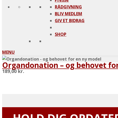
Presse
RÅDGIVNING
BLIV MEDLEM
GIV ET BIDRAG
SHOP
MENU
Organdonation – og behovet fo
189,00
kr.
HOLD DIG OPDATE