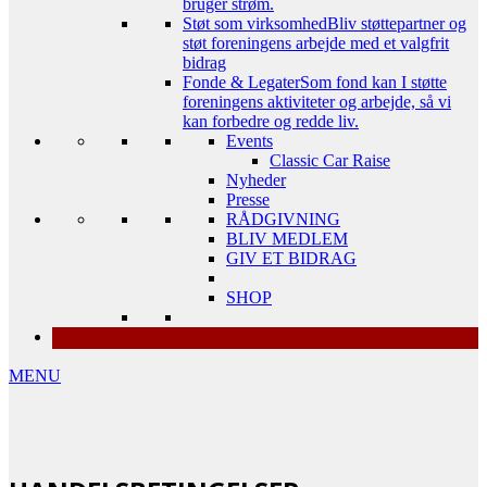
bruger strøm.
Støt som virksomhed
Bliv støttepartner og
støt foreningens arbejde med et valgfrit
bidrag
Fonde & Legater
Som fond kan I støtte
foreningens aktiviteter og arbejde, så vi
kan forbedre og redde liv.
Events
Classic Car Raise
Nyheder
Presse
RÅDGIVNING
BLIV MEDLEM
GIV ET BIDRAG
SHOP
MENU