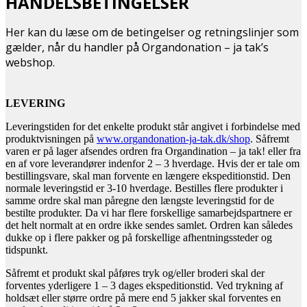
HANDELSBETINGELSER
Her kan du læse om de betingelser og retningslinjer som
gælder, når du handler på Organdonation – ja tak’s
webshop.
LEVERING
Leveringstiden for det enkelte produkt står angivet i forbindelse med
produktvisningen på
www.organdonation-ja-tak.dk/shop
. Såfremt
varen er på lager afsendes ordren fra Organdination – ja tak! eller fra
en af vore leverandører indenfor 2 – 3 hverdage. Hvis der er tale om
bestillingsvare, skal man forvente en længere ekspeditionstid. Den
normale leveringstid er 3-10 hverdage. Bestilles flere produkter i
samme ordre skal man påregne den længste leveringstid for de
bestilte produkter. Da vi har flere forskellige samarbejdspartnere er
det helt normalt at en ordre ikke sendes samlet. Ordren kan således
dukke op i flere pakker og på forskellige afhentningssteder og
tidspunkt.
Såfremt et produkt skal påføres tryk og/eller broderi skal der
forventes yderligere 1 – 3 dages ekspeditionstid. Ved trykning af
holdsæt eller større ordre på mere end 5 jakker skal forventes en