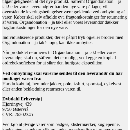
tilgængeligheden af det nye produkt. Såfremt Organdonation – ja
tak! eller vores leverandører har den nye vare på lager, vil
ovenstående leveringsbetingelser være gældende ved ombytning af
varer. Køber skal selv afholde evt. fragtomkostninger for returnering
af varen. Organdonation – ja tak! eller vores leverandør dækker
fragtomkostninger for den nye vare.
Individualiserede produkter, der er påført tryk og/eller broderi med
Organdonation – ja tak’s logo, kan ikke ombyttes.
Når produktet returneres til Organdonation – ja tak! eller vores
leverandør, skal du, såfremt det er muligt, vedlægge en kopi af
ordrebekræftelsen for at sikre den hurtigste ekspedition.
Ved ombytning skal varerne sendes til den leverandør du har
modtaget varen fra:
Har du købt tøj, herunder jakker, polo, t-shirt, sportstøj, cykelvest
eller anden beklædning returneres varen til.
Dybdahl Erhverstøj
Hjørringvej 439
9750 Østervrå
CVR: 26202345
Ved køb af øvrige varer som badges, klistermærker, kuglepenne,
keyhangers, smykker, slik og anden merchandise returneres varen