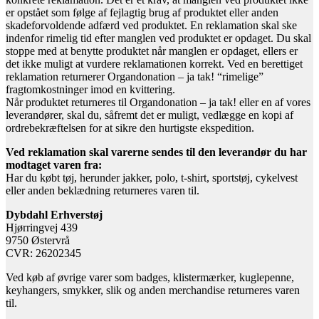
er opstået som følge af fejlagtig brug af produktet eller anden
skadeforvoldende adfærd ved produktet. En reklamation skal ske
indenfor rimelig tid efter manglen ved produktet er opdaget. Du skal
stoppe med at benytte produktet når manglen er opdaget, ellers er
det ikke muligt at vurdere reklamationen korrekt. Ved en berettiget
reklamation returnerer Organdonation – ja tak! “rimelige”
fragtomkostninger imod en kvittering.
Når produktet returneres til Organdonation – ja tak! eller en af vores
leverandører, skal du, såfremt det er muligt, vedlægge en kopi af
ordrebekræftelsen for at sikre den hurtigste ekspedition.
Ved reklamation skal varerne sendes til den leverandør du har
modtaget varen fra:
Har du købt tøj, herunder jakker, polo, t-shirt, sportstøj, cykelvest
eller anden beklædning returneres varen til.
Dybdahl Erhverstøj
Hjørringvej 439
9750 Østervrå
CVR: 26202345
Ved køb af øvrige varer som badges, klistermærker, kuglepenne,
keyhangers, smykker, slik og anden merchandise returneres varen
til.