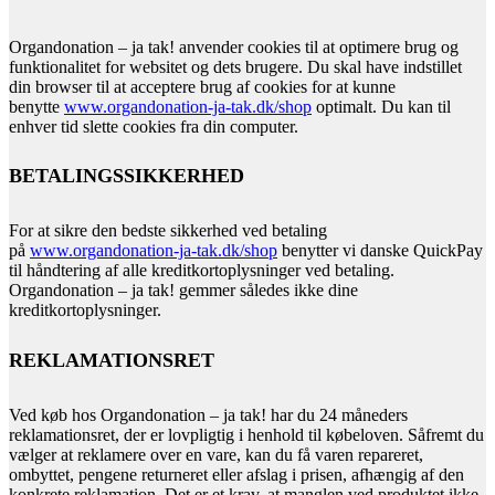
Organdonation – ja tak! anvender cookies til at optimere brug og
funktionalitet for websitet og dets brugere. Du skal have indstillet
din browser til at acceptere brug af cookies for at kunne
benytte
www.organdonation-ja-tak.dk/shop
optimalt. Du kan til
enhver tid slette cookies fra din computer.
BETALINGSSIKKERHED
For at sikre den bedste sikkerhed ved betaling
på
www.organdonation-ja-tak.dk/shop
benytter vi danske QuickPay
til håndtering af alle kreditkortoplysninger ved betaling.
Organdonation – ja tak! gemmer således ikke dine
kreditkortoplysninger.
REKLAMATIONSRET
Ved køb hos Organdonation – ja tak! har du 24 måneders
reklamationsret, der er lovpligtig i henhold til købeloven. Såfremt du
vælger at reklamere over en vare, kan du få varen repareret,
ombyttet, pengene returneret eller afslag i prisen, afhængig af den
konkrete reklamation. Det er et krav, at manglen ved produktet ikke