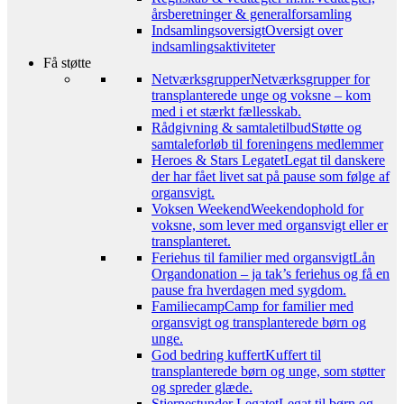
årsberetninger & generalforsamling
Indsamlingsoversigt
Oversigt over
indsamlingsaktiviteter
Få støtte
Netværksgrupper
Netværksgrupper for
transplanterede unge og voksne – kom
med i et stærkt fællesskab.
Rådgivning & samtaletilbud
Støtte og
samtaleforløb til foreningens medlemmer
Heroes & Stars Legatet
Legat til danskere
der har fået livet sat på pause som følge af
organsvigt.
Voksen Weekend
Weekendophold for
voksne, som lever med organsvigt eller er
transplanteret.
Feriehus til familier med organsvigt
Lån
Organdonation – ja tak’s feriehus og få en
pause fra hverdagen med sygdom.
Familiecamp
Camp for familier med
organsvigt og transplanterede børn og
unge.
God bedring kuffert
Kuffert til
transplanterede børn og unge, som støtter
og spreder glæde.
Stjernestunder Legatet
Legat til børn og