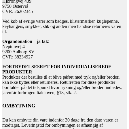
Hjørringvej 439
9750 Østervrå
CVR: 26202345
Ved køb af øvrige varer som badges, klistermærker, kuglepenne,
keyhangers, smykker, slik og anden merchandise returneres varen
til.
Organdonation – ja tak!
Neptunvej 4
9200 Aalborg SV
CVR: 38234927
FORTRYDELSESRET FOR INDIVIDUALISEREDE
PRODUKTER
Produkter der bestilles til at blive påført med tryk og/eller broderi
kan ikke byttes eller returneres. Returretten for disse produkter
bortfalder på det tidspunkt hvor trykning og/eller broderi indledes,
jævnfør forbrugeraftaleloven, §18, stk. 2.
OMBYTNING
Du kan ombytte din vare indenfor 30 dage fra den dato varen er
modtaget. Leveringstid for ombytningen er afhængig af