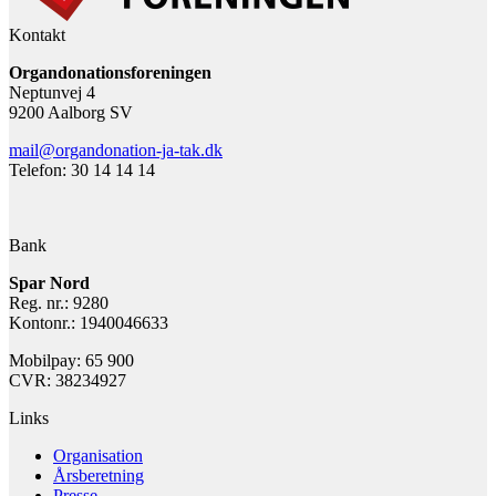
Kontakt
Organdonationsforeningen
Neptunvej 4
9200 Aalborg SV
mail@organdonation-ja-tak.dk
Telefon: 30 14 14 14
Bank
Spar Nord
Reg. nr.: 9280
Kontonr.: 1940046633
Mobilpay: 65 900
CVR: 38234927
Links
Organisation
Årsberetning
Presse