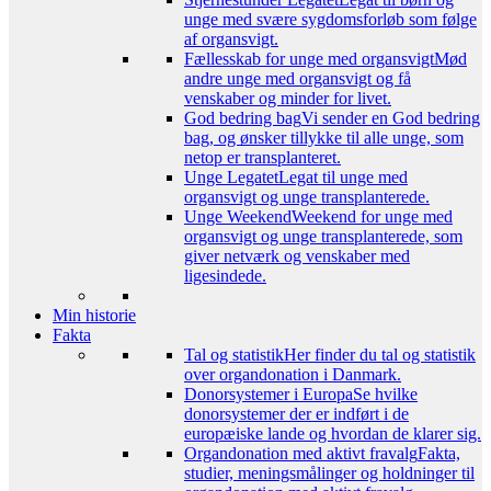
unge med svære sygdomsforløb som følge
af organsvigt.
Fællesskab for unge med organsvigt
Mød
andre unge med organsvigt og få
venskaber og minder for livet.
God bedring bag
Vi sender en God bedring
bag, og ønsker tillykke til alle unge, som
netop er transplanteret.
Unge Legatet
Legat til unge med
organsvigt og unge transplanterede.
Unge Weekend
Weekend for unge med
organsvigt og unge transplanterede, som
giver netværk og venskaber med
ligesindede.
Min historie
Fakta
Tal og statistik
Her finder du tal og statistik
over organdonation i Danmark.
Donorsystemer i Europa
Se hvilke
donorsystemer der er indført i de
europæiske lande og hvordan de klarer sig.
Organdonation med aktivt fravalg
Fakta,
studier, meningsmålinger og holdninger til