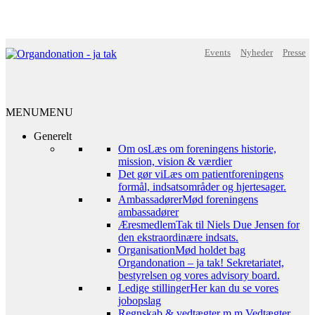
Events
Nyheder
Presse
MENU
MENU
Generelt
Om os
Læs om foreningens historie,
mission, vision & værdier
Det gør vi
Læs om patientforeningens
formål, indsatsområder og hjertesager.
Ambassadører
Mød foreningens
ambassadører
Æresmedlem
Tak til Niels Due Jensen for
den ekstraordinære indsats.
Organisation
Mød holdet bag
Organdonation – ja tak! Sekretariatet,
bestyrelsen og vores advisory board.
Ledige stillinger
Her kan du se vores
jobopslag
Regnskab & vedtægter m.m.
Vedtægter,