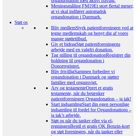
organdonation med aktivt fravalg.
Meningsmåling FM19
Et stort flertal mener,
at vi skal indfører automatisk
organdonation i Danmark.
Støt os
Bliv medlem
Styrk patientforeningen ved at
tegne medlemskab og benyt dig af vores
mange støttetilbud.
Giv et bidrag
Støt patientforeningens
arbejde med en valgfri donation.
Tag stilling til organdonation
Registrer din
holdning til organdonation i
Donorregistret.
Bliv frivillig
Sammen forbedrer vi
organdonation i Danmark og støtter
familier med organsvigt.
Arv og testamente
Opret et gratis
testamente, når du betænker
patientforeningen Organdonation – ja tak!
Start indsamling
Start din egen personlige
indsamling til fordel for Organdonations –
ja tak’s arbejde.
Støt os når du tanker eller via el-
regningen
Bestil et gratis OK Benzin-kort
og støt foreningen, når du tanker eller