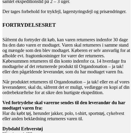
samlet ekspeditionstid på 2 – 3 uger.
Der tages forbehold for trykfejl, lagerstyringsfejl og prisændringer.
FORTRYDELSESRET
Såfremt du fortryder dit køb, kan varen returneres indenfor 30 dage
fra den dato varen er modtaget. Varen skal returneres i samme stand
og mængde som den blev modtaget. Køberen er selv ansvarlig for at
afholde evt. fragtomkostninger for varer der returneres.
Købesummen returneres til din konto indenfor ca. 14 hverdage fra
modtagelse af det returnerede produkt til Organdonation – ja tak!
eller den pågældende leverandør, som du har modtaget varen fra.
Når produktet returneres til Organdonation – ja tak! eller en af vores
leverandører, skal du, såfremt det er muligt, vedlægge en kopi af din
ordrebekræftelse for at sikre den hurtigste ekspedition.
Ved fortrydelse skal varerne sendes til den leverandør du har
modtaget varen fra:
Har du købt tøj, herunder jakker, polo, t-shirt, sportstøj, cykelvest
eller anden beklædning returneres varen til.
Dybdahl Erhverstøj